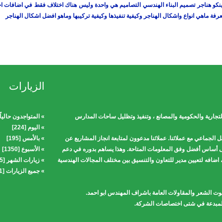
شينكو هناجر تصميم البناء الهندسي التصاميم هي واحدة وليس هناك اختلاف فقط في اضافات
الزيارات
لتجارية والحكومية والمصانع ، وتنفيذ وتظليل ساحات المدارس
» المتواجدون حالياً [2
» اليوم [224]
 الجماعي مع عملائنا. عملائنا مدعوون لمتابعة انجاز المشاريع عن
» بالأمس [195]
ى أساس أفضل وفق المعلومات المتاحة. وهذا يساهم بدوره في دعم
» الأسبوع [1350]
اضافه لتعيين مدير للتعاون والتنسيق بين مختلف المجالات الهندسية
» زيارات الشهر [1665]
» جميع الزيارات [423301]
بيوت الشعر والمقاولات العامة باشراف المهندس ابو احمد.
ي المبدعة في شتى اختصاصات الشركة.