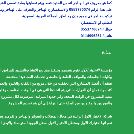
كما هو معروف عن الهناجر انه من الحديد فقط ويتم تغطيتها بمادة تسمى ال
على هذا الرقم 0553770074 والاستفسار ع الهناجر والتعرف على الهناجر ومعرفة ماهي انواع واشكال الهناجر وكيفية تنفيذها وكيفية تركيبها وماهو افضل اشكال الهناجر
تركيب هناجر في جميع مدن ومناطق المملكة العربية السعودية
للطلب او الاستفسار:
جوال / 0553770074
هاتف / 0114996351
نبذة
مؤسسة الاختيار الأول
تقوم بتصميم وبتنفيذ مشاريع الانشاءوالتشييد للمرافق ا
وكليات الجامعات والمواقف العامة والخاصة والخدمات الصناعية المختلفة.
نعتقد أن أفضل المشاريع التي تحققت من خلال مزيج من الكفائة والخبرة والعمل
كثب و لضمان أن القرارات التي يتم اتخاذها التي هي في الوقت المناسب وعل
تنفيذ المشروع في الوقت المحدد وفي حدود الميزانية المرصودة لكل مشروع ، 
والموردين والمقاولين من البداية حتى النهاية إلى أن يتم تسليم المشروع.
شركة الاختيار الاول الرائدة في مجال المظلات والسواتر والهناجر والقرميد و
نعم انها اختيارك الاول وستظل الاختيار الاول بفضل الجهود المتواصلة والايد