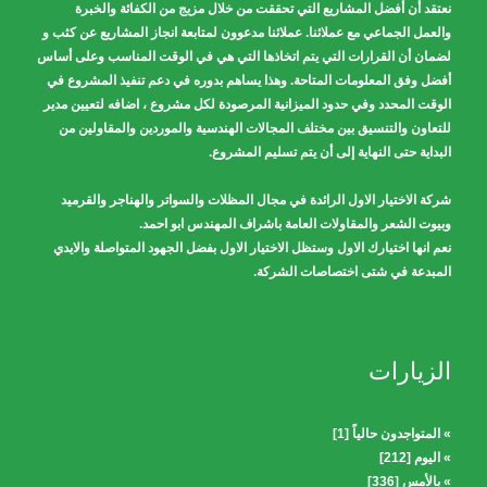
نعتقد أن أفضل المشاريع التي تحققت من خلال مزيج من الكفائة والخبرة
والعمل الجماعي مع عملائنا. عملائنا مدعوون لمتابعة انجاز المشاريع عن كثب و
لضمان أن القرارات التي يتم اتخاذها التي هي في الوقت المناسب وعلى أساس
أفضل وفق المعلومات المتاحة. وهذا يساهم بدوره في دعم تنفيذ المشروع في
الوقت المحدد وفي حدود الميزانية المرصودة لكل مشروع ، اضافه لتعيين مدير
للتعاون والتنسيق بين مختلف المجالات الهندسية والموردين والمقاولين من
البداية حتى النهاية إلى أن يتم تسليم المشروع.
شركة الاختيار الاول الرائدة في مجال المظلات والسواتر والهناجر والقرميد
وبيوت الشعر والمقاولات العامة باشراف المهندس ابو احمد.
نعم انها اختيارك الاول وستظل الاختيار الاول بفضل الجهود المتواصلة والايدي
المبدعة في شتى اختصاصات الشركة.
الزيارات
» المتواجدون حالياً [1]
» اليوم [212]
» بالأمس [336]