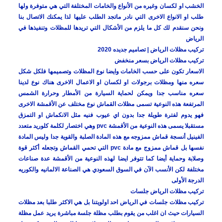
الخشب او لكسان وغيره من الأنواع والخامات المختلفة التي هي متوفرة ولها
طلب او الانواع الاخرى التي نادر ماتجد الطلب عليها لذا يمكنك الاتصال بنا
ونحن سنقدم لك كل ما يلزم من الأشكال التي تريدها للمظلات وتنفيذها في
الرياض
تركيب مظلات الرياض | تصاميم جديده 2020
تركيب مظلات الرياض بسعر منخفض
الاسعار تكون على حسب الخامات وايضا نوع المظلات وتصميمها فلكل شكل
سعره منها ومظلات برجولات او لكسان او الاعمال الاخرى هناك نوع لدينا
سعره مناسب جدا ويمكن لحماية السيارة من الأمطار وحرارة الشمس
المرتفعة هذه النوعية تسمى مظلات القماش نوع مختلف عن الأقمشة الاخرى
فهو يدوم لفترة طويلة جدا بدون اي عيوب فنيه مثل الانكماش او التمزق
مستقبلا يسمى هذه النوعية من الأقمشة pvc وهي اختصار لكلمة كلوريد متعدد
الفينيل أنسجة قماش ممزوجه مع هذه المادة الصلبة والقوية جدا وليس المادة
نفسها بل قماش ممزوج مع مادة pvc التي تحمي القماش وتجعله أكثر قوة
وصلابة وحماية أيضا كما تتوفر ايضا لهذه النوعية من الأقمشة عدة صناعات
مختلفة لكن الأنسب الآن في السوق السعودي هي الصناعة الالمانيه والكوريه
الدرجة الأولى
تركيب مظلات الرياض جلسات
تركيب مظلات جلسات في الرياض احد اولويتنا بل هي الاكثر طلبا بعد مظلات
السيارات حيث ان اغلب من يقوم بطلب مظلة جلسة مباشرة يريد عمل مظلة