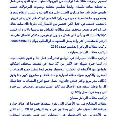
تصميم برجولات هناك عدة نوعيات من البرجولات منها الحديد الذي يمكن عمل
له تغطية بمادة لكسان وايضا تصاميم مختلفة ومتنوعه البرجولات خشب
طبيعي طبعا نادر جدا مايكون الطلب على هذه النوعية والسبب ارتفاع سعرها
وعدم وجود مادة تغطية تحمي من حرارة الشمس او الامطار لكن يمكن تزيينها
بالعشب الاصطناعي الاثيل لكن لاتحمي من الامطار كما ذكرنا ذلك سابقا هناك
خيارات اخرى بسعر منخفض مثل مظلات القماش مع تزيينها بالانارة او خشب
wpc بلاستيك الذي يأتي على شكل مجدول او هرمي يمكنكم الاتصال على هذا
الرقم للاستفسار اكثر واخذ بعض المعلومات او الطلب جوال / 0500559613
تركيب مظلات الرياض | تصاميم جديده 2020
تركيب مظلات الرياض سيارات
تركيب مظلات السيارات في الرياض تعتبر أهم عمل لنا او نقوم بتنفيذه حيث
ان لدينا خبرة طويلة جدا لأكثر من 17 سنة في تنفيذها بمختلف اشكالها
وانواعها من الأقمشة او الخشب البلاستيك ونقوم ايضا بتنفيذ جميع المساحات
الصغرى والكبرى سواء مظلة لسيارة واحدة فقط او مشروع كبير جدا يفوق
20الف متر مربع واكثر فنحن جاهزون لعمل جميع أنواع المساحات لاننا نملك
كل ما يؤهلنا لتنفيذ هذه الأعمال من كادر عملي متمرس ومحترف الى خبرة
الى جودة في العمل والاتقان
تركيب مظلات الرياض مسابح
مظلات المسابح هي من الأعمال التي نقوم بتنفيذها خصوصا ان هناك حرارة
مرتفعة اناء الصيف على الذين يسكنون في مدينة الرياض لذا الاغلب او الكير
من الأشخاص يتم الاستفسار عن النوعيات التي نقوم بتنفيذها لمظلات