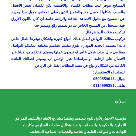
المسابح يتوفر لدينا مظلات لكسان والاقمشة لكن لكسان تعتبر الافضل
والسبب شكلها الجميل جدا والمتميز الذي يعطي انعكاس جميل جدا ومريح
عن المسبح مع دخول الاضاءة الخافتة والرائعه خاصة ان كان باللون الأزرق
فهذا سيجعل من المسبح الخاص بك ذو تصميم رائع ومتميز جدا
تركيب مظلات الرياض فلل
تركيب مظلات الرياض للفلل هناك أنواع كثيرة واشكال نوفرها للفلل خاص
ذات التصميم الجديد المودرن نقوم بتقديم تصاميم مختلفة يمكنكم التواصل
معنا في حال طلب شكل خاص او تريدون عملها وسيتم افادتكم من قبلنا عبر
الاتصال على ارقامنا او مراسلتنا عبر الواتس اب وسيتم اعطائك الفائدة
الكاملة من اشكال وانواع في تنفيذ المظلات الفلل في الرياض
للطلب او الاستفسار:
جوال / 0500559613
هاتف / 0114996351
نبذة
مؤسسة الاختيار الأول
تقوم بتصميم وبتنفيذ مشاريع الانشاءوالتشييد للمرافق
التجارية والحكومية والمصانع ، وتنفيذ وتظليل ساحات المدارس وكليات
الجامعات والمواقف العامة والخاصة والخدمات الصناعية المختلفة.