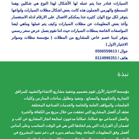
السيارات فنادر جدا يتم عمله لها الأشكال لهذا النوع هي شكلين وهما
المسطح والهرمي الجملون هذه كانت بعض اشكال مظلات السيارات وانواعها
يتوفر لكل نوع الوان كثيره جدا يمكنكم الاتصال على الارقام ادناه الاستفسار
وأخذ بعض المعلومات عن مظلات السيارات وكيف يتم عملها وماهي ايضا
المواصفات الخاصة بمظلات السيارات حيث اننا نقوم بعمل عرض سعر رسمي
يتوفر لدينا خصم خاص للمشاريع من المظلات ( مؤسسة مظلات وسواتر
الاختيار الاول )
جوال / 0500559613
هاتف / 0114996351
نبذة
مؤسسة الاختيار الأول
تقوم بتصميم وبتنفيذ مشاريع الانشاءوالتشييد للمرافق
التجارية والحكومية والمصانع ، وتنفيذ وتظليل ساحات المدارس وكليات
الجامعات والمواقف العامة والخاصة والخدمات الصناعية المختلفة.
نعتقد أن أفضل المشاريع التي تحققت من خلال مزيج من الكفائة والخبرة
والعمل الجماعي مع عملائنا. عملائنا مدعوون لمتابعة انجاز المشاريع عن كثب و
لضمان أن القرارات التي يتم اتخاذها التي هي في الوقت المناسب وعلى أساس
أفضل وفق المعلومات المتاحة. وهذا يساهم بدوره في دعم تنفيذ المشروع في