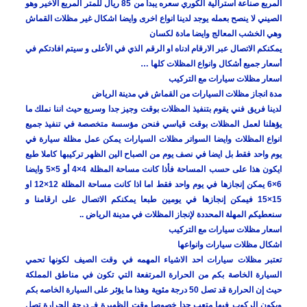
المربع صناعة استرالية الكوري سعره يبدأ من 85 ريال للمتر المربع الاخير وهو
الصيني لا ينصح بعمله يوجد لدينا انواع اخرى وايضا اشكال غير مظلات القماش
وهي الخشب المعالج وايضا مادة لكسان
يمكنكم الاتصال عبر الارقام ادناه او الرقم الذي في الأعلى و سيتم افادتكم في
أسعار جميع أشكال وانواع المظلات كلها …
اسعار مظلات سيارات مع التركيب
مدة انجاز مظلات السيارات من القماش في مدينة الرياض
لدينا فريق فني يقوم بتنفيذ المظلات بوقت وجيز جدا وسريع حيث اننا نملك ما
يؤهلنا لعمل المظلات بوقت قياسي فنحن مؤسسة متخصصة في تنفيذ جميع
انواع المظلات وايضا السواتر مظلات السيارات يمكن عمل مظلة سيارة في
يوم واحد فقط بل ايضا في نصف يوم من الصباح الين الظهر تركيبها كاملا طبع
ايكون هذا على حسب المساحة فأذا كانت مساحة المظلة 4×4 أو 5×5 وايضا
6×6 يمكن إنجازها في يوم واحد فقط اما اذا كانت مساحة المظلة 12×12 او
15×15 فيمكن إنجازها في يومين طبعا يمكنكم الاتصال على ارقامنا و
سنعطيكم المهلة المحددة لإنجاز المظلات في مدينة الرياض ..
اسعار مظلات سيارات مع التركيب
اشكال مظلات سيارات وانواعها
تعتبر مظلات سيارات احد الاشياء المهمه في وقت الصيف لكونها تحمي
السيارة الخاصة بكم من الحرارة المرتفعة التي تكون في مناطق المملكة
حيث إن الحرارة قد تصل 50 درجة مئوية وهذا ما يؤثر على السيارة الخاصه بكم
ويكون الركوب فيها متعب جدا خصوصا وقت الظهيرة فـ درجة الحرارة تصل