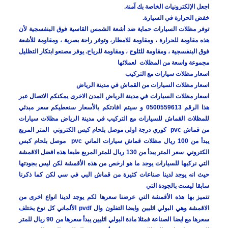
اجعل الإلكترونيات الخاصة بك آمنة.
خفض الحرارة في السيارة.
توفر مظلات السيارات حماية ضد أشعة الشمس القاسية فوق البنفسجية لأن
هذه مقاومة للحرارة ، ومقاومة للامطار، وتوفر راحة بصرية ، ومقاومة للأشعة
فوق البنفسجية ، ومقاومة للثلوج ، ومقاومة للرياح. يوفر مصنعو ابتكار التظليل
مجموعة واسعة من المظلات لعملائها
اسعار مظلات سيارات مع التركيب
اسعار مظلات السيارات من القماش في مدينة الرياض
اسعار مظلات السيارات في مدينة الرياض المدن الاخرى يمكنكم الاتصال عبر
هذا الرقم 0500559613 و سيتم افادتكم بالأسعار سنعطيكم سعر مبدئي
للمظلات القماش للسيارات مع التركيب في مدينة الرياض مظلات سيارات
من قماش pvc كوري درجة اولى موصل بلحام كبس الكتروني المتر المربع
يبدأ من 100 ريال مظلات قماش سيارات الماني pvc موصل بلحام كبس
الكتروني سعر المتر يبدأ من 130 ريال للمتر المربع طبعا هذه افضل الاقمشة
التي نركبها للسيارات يوجد ما هو ارخص من هذه الأقمشة لكن ليس بجودتها
حيث انه يوجد لدينا صناعات كثيرة من قماش البي في سي لكن كما ذكرنا
سابقا ليست بالجودة التي
تتميز بها هذه الأقمشة التي عرضنا سعرها لكم يوجد لدينا انواع اخرى من
الاقمشة وهي البولي اثليين وايضا التفلون وال pvdf الألماني كل نوع يختلف
سعرها مع ايضا الصناعة فمثلا مادة البولي اثليين يبدأ سعرها من 90 ريال للمتر