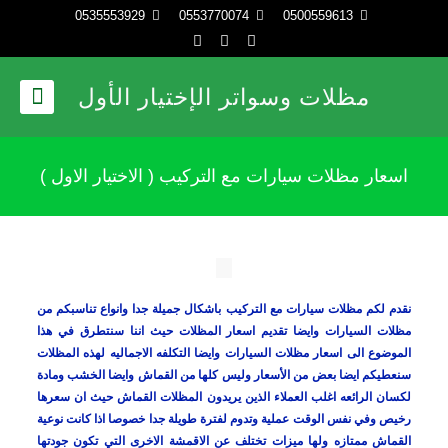
0535553929
0553770074
0500559613
مظلات وسواتر الإختيار الأول
اسعار مظلات سيارات مع التركيب ( الاختيار الاول )
نقدم لكم مظلات سيارات مع التركيب باشكال جميلة جدا وانواع تناسبكم من
مظلات السيارات وايضا تقديم اسعار المظلات حيث اننا سنتطرق في هذا
الموضوع الى اسعار مظلات السيارات وايضا التكلفه الاجماليه لهذه المظلات
سنعطيكم ايضا بعض من الأسعار وليس كلها من القماش وايضا الخشب ومادة
لكسان الرائعه اغلب العملاء الذين يريدون المظلات القماش حيث ان سعرها
رخيص وفي نفس الوقت عملية وتدوم لفترة طويلة جدا خصوصا اذا كانت نوعية
القماش ممتازه ولها ميزات تختلف عن الاقمشة الاخرى التي تكون جودتها