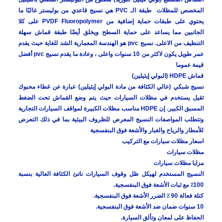
المخصص للمظلات طبقة الـ PVC هي نسيج قاعدي من بوليستر غالبًا ما
يحتوي على طبقات حماية إضافية من PVDF Fluoropolymer على كلا
الجانبين مما يساعد على حماية السطح ويخلق أيضًا طبقة قماش سهلة
التنظيف من الاعلى. نسيج pvc هو الهندسة المعمارية الشد للغاية حيث يقدم
عمر طويل يكون لاكثر من 10 سنوات واعلى ، وعادة ما يقدم نسيج pvc أفضل
قيمة عموما
قماش HDPE (البولي إيثيلين)
نسيج شبكي (عالي الكثافة من مادة البولي إيثيلين) عبارة عن غطاء محبوك
ثقيل يستخدم في مظلات السيارات حيث يتم وضع القماش تحت الضغط
المسبق الكبير. إن HDPE مناسب مظلات الكبيرة لمواقف السيارات التجارية
وتتطلب المواصفات النسيج المعرض للظروف البيئية بما في ذلك التعرض
للأمطار والرياح والغبار والأشعة فوق البنفسجية
اسعار مظلات سيارات مع التركيب
مظلات سيارات
مزايا مظلات سيارات
النسيج المستخدم لهيكل ظل وقوف السيارات ناتئ الكثافة العالية بنسبة
100٪ مع ثبات الأشعة فوق البنفسجية.
كتلة فعالة 90 ٪ الضرر الأشعة فوق البنفسجية.
10 سنوات ضمان ضد الأشعة فوق البنفسجية.
الحفاظ على لمعان وتألق السيارة.