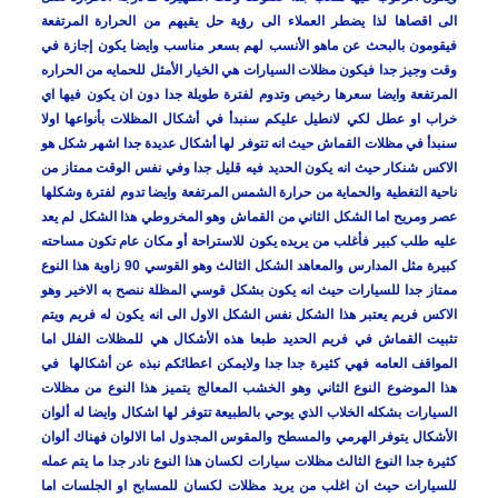
الى اقصاها لذا يضطر العملاء الى رؤية حل يقيهم من الحرارة المرتفعة
فيقومون بالبحث عن ماهو الأنسب لهم بسعر مناسب وايضا يكون إجازة في
وقت وجيز جدا فيكون مظلات السيارات هي الخيار الأمثل للحمايه من الحراره
المرتفعة وايضا سعرها رخيص وتدوم لفترة طويلة جدا دون ان يكون فيها اي
خراب او عطل لكي لانطيل عليكم سنبدأ في أشكال المظلات بأنواعها اولا
سنبدأ في مظلات القماش حيث انه تتوفر لها أشكال عديدة جدا اشهر شكل هو
الاكس شنكار حيث انه يكون الحديد فيه قليل جدا وفي نفس الوقت ممتاز من
ناحية التغطية والحماية من حرارة الشمس المرتفعة وايضا تدوم لفترة وشكلها
عصر ومريح اما الشكل الثاني من القماش وهو المخروطي هذا الشكل لم يعد
عليه طلب كبير فأغلب من يريده يكون للاستراحة أو مكان عام تكون مساحته
كبيرة مثل المدارس والمعاهد الشكل الثالث وهو القوسي 90 زاوية هذا النوع
ممتاز جدا للسيارات حيث انه يكون بشكل قوسي المظلة ننصح به الاخير وهو
الاكس فريم يعتبر هذا الشكل نفس الشكل الاول الى انه يكون له فريم ويتم
تثبيت القماش في فريم الحديد طبعا هذه الأشكال هي للمظلات الفلل اما
المواقف العامه فهي كثيرة جدا جدا ولايمكن اعطائكم نبذه عن أشكالها في
هذا الموضوع النوع الثاني وهو الخشب المعالج يتميز هذا النوع من مظلات
السيارات بشكله الخلاب الذي يوحي بالطبيعة تتوفر لها اشكال وايضا له ألوان
الأشكال يتوفر الهرمي والمسطح والمقوس المجدول اما الالوان فهناك ألوان
كثيرة جدا النوع الثالث مظلات سيارات لكسان هذا النوع نادر جدا ما يتم عمله
للسيارات حيث ان اغلب من يريد مظلات لكسان للمسابح او الجلسات اما