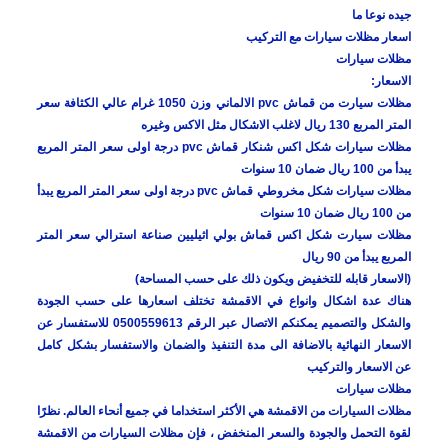
جيده نوعا ما
اسعار مظلات سيارات مع التركيب
مظلات سيارات
الاسعار:
مظلات سيارت من قماش pvc الالماني وزن 1050 غرام عالي الكثافة سعر
المتر المربع 130 ريال لاغلب الاشكال مثل الاكس وغيره
مظلات سيارات شكل اكس شنكار قماش pvc درجة اولى سعر المتر المربع
يبدأ من 100 ريال ضمان 10 سنوات
مظلات سيارات شكل مخروطي قماش pvc درجة اولى سعر المتر المربع يبدأ
من 100 ريال ضمان 10 سنوات
مظلات سيارت شكل اكس قماش بولي اثيليين صناعة استرالي سعر المتر
المربع يبدأ من 90 ريال
(الاسعار قابله للتخفيض ويكون ذلك على حسب المساحة)
هناك عدة اشكال وانواع في الاقمشة تختلف اسعارها على حسب الجودة
والشكل والتصميم يمكنكم الاتصال عبر الرقم 0500559613 للاستفسار عن
الاسعار النهائية بالاضافة الى مدة التنفيذ والضمان والاستفسار بشكل كامل
عن الاسعار والتركيب
مظلات سيارات
مظلات السيارات من الاقمشة هي الأكثر استخداما في جميع أنحاء العالم. نظرًا
لقوة التحمل والجودة والسعر المنخفض ، فإن مظلات السيارات من الاقمشة