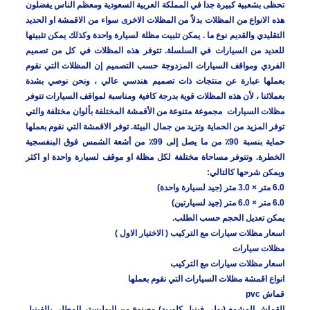
تحظى بشعبية كبيرة جدا في المملكة العربية السعودية ومعظم الناس يفضلون
هذه الانواع من المظلات بدلاً من المظلات الاخرى سواء من الاقمشة او الحديد
التقليدي والقديم نوع ما . يمكن تثبيت مظلة لسيارة واحدة وكذلك يمكن تثبيتها
للعديد من السيارات في السلسلة. تتوفر هذه المظلات في كل من تصميم
الفردي ومواقف السيارات المزدوجة حسب التصميم إن المظلات التي نقوم
بعملها عبارة عن منتجات ذات تصميم هندسي عالي ، ونحن نوصي بشدة
بعملائنا ، لأن هذه المظلات قوية بدرجة كافية ومناسبة لمواقف السيارات تتوفر
مظلات السيارات مجموعة متنوعة من الأقمشة المختلفة بألوان مختلفة والتي
توفر المزيد من الحماية وتزيد من جمال البيئة. توفر الاقمشة التي نقوم بعملها
حماية بنسبة 90٪ من ما يصل إلى 99٪ من أشعة الشمس فوق البنفسجية
الخطرة. وتتوفر مساحاة مختلفة لكل مظلة او موقف لسيارة واحدة او اكثر
ويمكن شرحها كالتالي:
6.0 متر × 3.0 متر (جيد لسيارة واحدة)
6.0 متر × 6.0 متر (جيد لسيارتين)
يمكن تعديل الحجم حسب الطلب.
اسعار مظلات سيارات مع التركيب ( الاختيار الاول )
مظلات سيارات
اسعار مظلات سيارات مع التركيب
انواع اقمشة مظلات السيارات التي نقوم بعملها
قماش pvc
القماش المشمع (بولي فينيل كلوريد) مصنوع من البوليستر المطلي بالفينيل