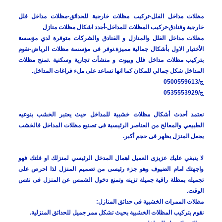
مظلات مداخل الفلل-تركيب مظلات خارجية للحدائق-مظلات مداخل فلل
خارجية وفنادق-تركيب المظلات للمداخل-أجدد اشكال مظلات منازل
مظلات مداخل الفلل والمنازل و الفنادق والشركات متوفرة لدي مؤسسة
الأختيار الاول بأشكال جمالية مميزة.نوفر فى مؤسسة مظلات الرياض-نقوم
بتركيب مظلات مداخل فلل وبيوت و منشأت تجارية وسكنية .تمنح مظلات
المداخل شكل جمالي للمكان كما انها تساعد على ملء فراغات المداخل.
ج/0500559613
ج/0535553929
نعتمد أحدث أشكال مظلات خشبية للمداخل حيث يعتبر الخشب بنوعيه
الطبيعي والمعالج من العناصر الرئيسية فى تصنيع مظلات المداخل فالخشب
يجعل المنزل يظهر فى حجم أكبر.
لا ينبغي عليك عزيزى العميل اهمال المدخل الرئيسي لمنزلك او فلتك فهو
واجهتك امام الضيوف وهو جزء رئيسى من تصميم المنزل لذا احرص على
تجميله بمظلة راقية جميلة تزينه وتمنع دخول الشمس عن المنزل فى نفس
الوقت.
مظلات الممرات الخشبية فى حدائق المنازل:
نقوم بتركيب المظلات الخشبية بحيث تشكل ممر جميل للحدائق المنزلية.