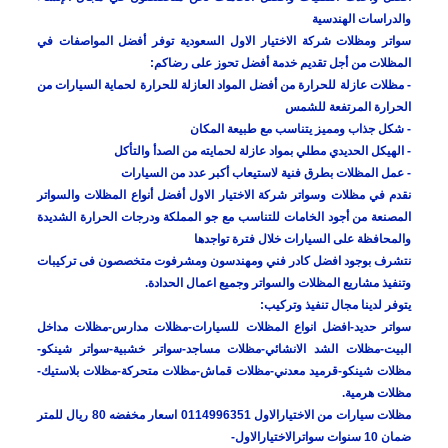
والدراسات الهندسية
سواتر ومظلات شركة الاختيار الاول السعودية توفر أفضل المواصفات في
المظلات من أجل تقديم خدمة أفضل تحوز على رضاكم:
- مظلات عازلة للحرارة من أفضل المواد العازلة للحرارة لحماية السيارات من
الحرارة المرتفعة للشمس
- شكل جذاب ومميز يتناسب مع طبيعة المكان
- الهيكل الحديدي مطلي بمواد عازلة لحمايته من الصدأ والتأكل
- عمل المظلات بطرق فنية لاستيعاب أكبر عدد من السيارات
نقدم في مظلات وسواتر شركة الاختيار الاول أفضل أنواع المظلات والسواتر
المصنعة من أجود الخامات للتناسب مع جو المملكة ودرجات الحرارة الشديدة
والمحافظة على السيارات خلال فترة تواجدها
نتشرف بوجود افضل كادر فني ومهندسون ومشرفوت متخصصون فى تركيبات
وتنفيذ مشاريع المظلات والسواتر وجميع اعمال الحدادة.
يتوفر لدينا مجال تنفيذ وتركيب:
سواتر حديد-افضل انواع المظلات للسيارات-مظلات مدارس-مظلات مداخل
البيت-مظلات الشد الانشائي-مظلات مساجد-سواتر خشبية-سواتر شينكو-
مظلات شينكو-قرميد معدني-مظلات قماش-مظلات متحركة-مظلات بلاستيك-
مظلات هرمية.
مظلات سيارات من الاختيارالاول 0114996351 اسعار مخفضه 80 ريال للمتر
ضمان 10 سنوات سواترالاختيارالاول-