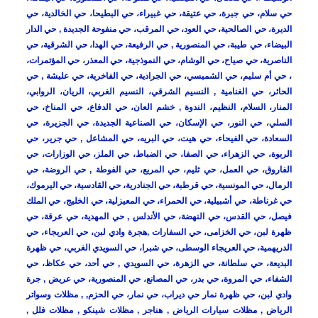
حي سلام، حي جبرة، حي عتيقة، حي غبيراء، حي البطيحا، حي الخالدية، حي
الديرة، حي الصالحية، حي العود، حي المرقب، حي منفوحة الجديدة , حي الدار
البيضاء، حي طيبة، حي المنصورية , حي الرفيعة، حي الهدا، حي الشرقية، حي
الناصرية، حي صياح، حي الوشام، حي النموذجية، حي المعذر، حي المؤتمرات،
، حي أم سليم، حي الشميسي، حي الجرادية، حي الفاخرية، حي عليشة , حي
الحائر، حي الغنامية , النسيم الشرقي، النسيم الغربي، الريان، الروابي،
المنار، السلام، النظيم، الندوة , خشم العان، حي الدفاع، حي المناخ، حي
السلي، حي النور، حي الإسكان، حي الصناعية الجديدة، حي الجزيرة، حي
السعادة، حي الفيحاء، حي هيت، حي البريه، حي المشاعل , حي جرير، حي
الربوة، حي الزهراء، حي الصفا، حي الضباط، حي الملز، حي الوزارات، حي
الفاروق، حي العمل، حي ثليم، حي المربع، حي الفوطة , حي الروضة، حي
الرمال، حي المونسية، حي قرطبة، حي الجنادرية، حي القادسية، حي اليرموك،
حي غرناطة، حي أشبيلية، حي الحمراء، حي المعيزلية، حي الخليج، حي الملك
فيصل، حي القدس، حي النهضة، حي الأندلس , حي المهدية، حي عرقة، حي
ظهرة لبن، حي الخزامى، حي السفارات ,هجرة وادي لبن، حي العريجاء، حي
الدريهمية، حي العريجاء الوسطى، حي شبرا، حي السويدي الغربي، حي ظهرة
البديعة، حي سلطانة، حي الزهرة، حي السويدي , حي أحد، حي عكاظ، حي
الشفاء، حي المروة، حي بدر، حي المصانع، حي المنصورية، حي عريض , جرة
وادي لبن، حي ظهرة نمار حي ديراب، حي نمار، حي الحزم, , مظلات وسواتر
الرياض , مظلات سيارات الرياض , هناجر , مظلات شينكو , مظلات فلل ,