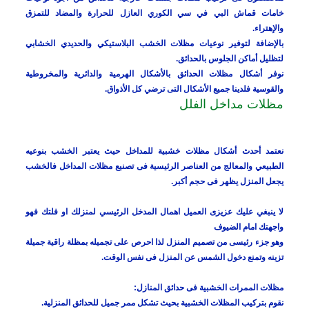
خامات قماش البي في سي الكوري العازل للحرارة والمضاد للتمزق
والإهتراء.
بالإضافة لتوفير نوعيات مظلات الخشب البلاستيكي والحديدي الخشابي
لتظليل أماكن الجلوس بالحدائق.
نوفر أشكال مظلات الحدائق بالأشكال الهرمية والدائرية والمخروطية
والقوسية فلدينا جميع الأشكال التى ترضي كل الأذواق.
مظلات مداخل الفلل
نعتمد أحدث أشكال مظلات خشبية للمداخل حيث يعتبر الخشب بنوعيه
الطبيعي والمعالج من العناصر الرئيسية فى تصنيع مظلات المداخل فالخشب
يجعل المنزل يظهر فى حجم أكبر.
لا ينبغي عليك عزيزى العميل اهمال المدخل الرئيسي لمنزلك او فلتك فهو
واجهتك امام الضيوف
وهو جزء رئيسى من تصميم المنزل لذا احرص على تجميله بمظلة راقية جميلة
تزينه وتمنع دخول الشمس عن المنزل فى نفس الوقت.
مظلات الممرات الخشبية فى حدائق المنازل:
نقوم بتركيب المظلات الخشبية بحيث تشكل ممر جميل للحدائق المنزلية.