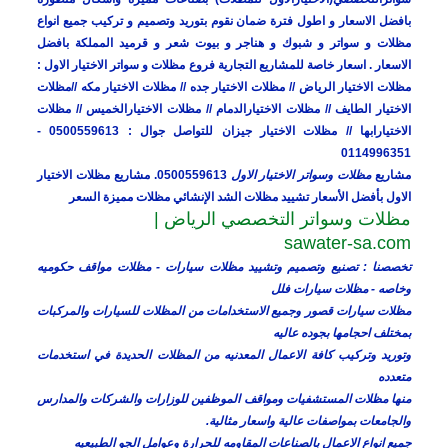
بافضل الاسعار و اطول فترة ضمان نقوم بتوريد وتصميم و تركيب جميع انواع
مظلات و سواتر و شبوك و هناجر و بيوت شعر و قرميد المملكة بافضل
الاسعار . اسعار خاصة للمشاريع التجارية فروع مظلات و سواتر الاختيار الاول :
مظلات الاختيار الرياض // مظلات الاختيار جده // مظلات الاختيار مكه //مظلات
الاختيار الطايف // مظلات الاختيارالدمام // مظلات الاختيارالخميس // مظلات
الاختيارابها // مظلات الاختيار جيزان للتواصل جوال : 0500559613 -
0114996351
مشاريع
مظلات وسواتر الاختيار الاول
0500559613. مشاريع مظلات الاختيار
الاول بأفضل الأسعار تشييد مظلات الشد الإنشائي مظلات مميزة السعر
مظلات وسواتر التخصصي الرياض |
sawater-sa.com
تخصصنا : تصنيع وتصميم وتشييد مظلات سيارات - مظلات مواقف حكوميه
وخاصه - مظلات سيارات فلل
مظلات سيارات قصور وجميع الاستخدامات من المظلات للسيارات والمركبات
بمختلف احجامها بجوده عاليه
وتوريد وتركيب كافة الاعمال المعدنيه من المظلات الحديدة في استخدمات
متعدده
منها مظلات المستشفيات ومواقف الموظفين للوزارات والشركات والمدارس
والجامعات بمواصفات عالية واسعار مثالية.
جميع انواع الاعمال بالصناعات المقاومه للحرارة وعوامل الجو الطبيعيه