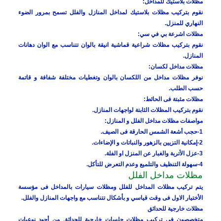
مظلات بلاستيك للمداخل:
نقوم بتركيب مظلات بلاستيك لمداخل المنازل والفلل تسمح بمرور الضوء
النهاري للمنزل.
مظلات اشرعة بي في سي:
نقوم بتركيب مظلات شراعية قماشية انيقة بالوان تتناسب مع الوان دهانات
المنازل.
مظلات مداخل لكسان:
نوفر مظلات مداخل من اللكسان بالوان وتغطيات مختلفة شفافة و قاتمة
حسب الطلب.
مظلات مثبتة فى الحائط:
نقوم بتركيب المظلات الثابتة لواجهات المنازل.
مواصفات مظلات مداخل الفلل و المنازل:
1-حجب أشعة الشمس الحارقة فى الصيف.
2-إمكانية التزيين بالزهور والنباتات و الإضاءات.
3-عزل الأتربة والغبار عن المنزل او الفلة.
4-سهولة التنظيف والتلميع وعدم التعرض للتأكل.
مظلات مداخل الفلل
يتم تركيب مظلات المداخل للفلل ومظلات سيارات بالمداخل فى مؤسسة
الأختيار الاول فى وقت قياسي و بأشكال تتناسب مع واجهات المنازل والفلل.
مظلات خارجية للحدائق
متخصصون فى تركيب مظلات جلسات خارجية للحدائق من أجود نوعيات