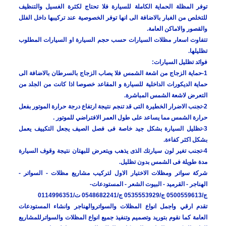
توفر المظلة الحماية الكاملة للسيارة فلا تحتاج لكثرة الغسيل والتنظيف
للتخلص من الغبار بالاضافة الى انها توفر الخصوصية عند تركيبها داخل الفلل
والقصور والاماكن العامة.
تتفاوت اسعار مظلات السيارات حسب حجم السيارة او السيارات المطلوب
تظليلها.
فوائد تظليل السيارات:
1-حماية الزجاج من اشعة الشمس فلا يصاب الزجاج بالسرطان بالاضافة الى
حماية الديكورات الداخلية للسيارة و المقاعد خصوصا اذا كانت من الجلد من
التعرض لاشعة الشمس المباشرة.
2-تجنب الاضرار الخطيرة التى قد تنجم نتيجة ارتفاع درجة حرارة الموتور بفعل
حرارة الشمس مما يساعد على طول العمر الافتراضي للموتور .
3-تظليل السيارة بشكل جيد خاصة فى فصل الصيف يجعل التكييف يعمل
بشكل اكثر كفاءة.
4-تجنب تغير لون سيارتك الذى يذهب ويتعرض للبهتان نتيجة وقوف السيارة
مدة طويلة فى الشمس بدون تظليل.
شركة سواتر ومظلات الاختيار الاول لتركيب مشاريع مظلات - السواتر -
الهناجر - القرميد - البيوت الشعر - المستودعات-
ج/0500559613 ج/0535553929 ج/0548682241 ت/0114996351
تقدم ارقي واجمل انواع المظلات والسواتروالهناجر وانشاء المستودعات
العامة كما نقوم بتوريد وتصميم وتنفيذ جميع انواع المظلات والسواترللمشاريع