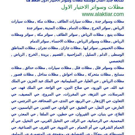
لمتابعة جديد اعمال مؤسسة مظلات وسواتر الاختيار الاول اضغط هنا
مظلات وسواتر الاختيار الاول
www.alaktiar.com
مظلات وسواتر جدة , مظلات سيارات الطائف , مظلات مكة , مظلات سيارات
الرياض , سواتر الخرج , مظلات الدمام , مظلات المدينة , سواتر جدة
مظلات ينبع , مظلات الرياض , سواتر الطائف , سواتر مكة , سواتر ومظلات
الرياض , مظلات وسواتر الرياض , مظلات الاحساء , سواتر الدمام
مظلات الخميس , سواتر ابها , مظلات جازان , مظلات نجران , مظلات المناطق
الوسطى , الدلم , السليل , المزاحمية , القصيم , بريدة , الخرج , الرياض ,
التخصصي
مظلات وسواتر فلل , مظلات فلل , مظلات سيارات , مظلات حدائق , مظلات
مسابح , مظلات متحركة , مظلات احواش , مظلات مداخل , مظلات قصور ,
مظلات الرياض , حي العليا، حي السليمانية، حي الملك عبد العزيز، حي الملك
عبد الله، حي الورود، حي صلاح الدين، حي الواحة، حي الملك فهد، حي
المرسلات، حي النزهة، حي المغرزات، حي المروج، حي المصيف، حي
التعاون، حي الإزدهار , حي الربيع، حي الندى، حي الصحافة، حي النرجس، حي
العارض، حي النفل، حي العقيق، حي الوادي، حي الغدير، حي الياسمين، حي
الفلاح، حي بنبان، حي القيروان، حي حطين، حي الملقا , حي المعذر، حي
المحمدية، حي الرحمانية، حي الرائد، حي النخيل الغربي، حي النخيل، حي أم
الحمام الشرقي، حي أم الحمام , حي الدوبية، حي القرى، حي الصناعية، حي
الوسيطاء، حي معكال، حي الفيصلية، حي منفوحة، حي المنصورة، حي اليمامة،