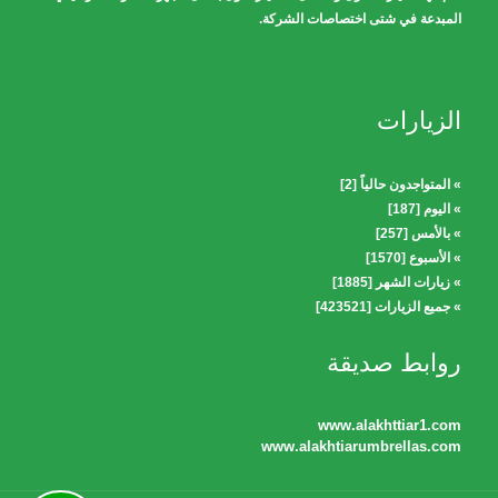
المبدعة في شتى اختصاصات الشركة.
الزيارات
» المتواجدون حالياً [2]
» اليوم [187]
» بالأمس [257]
» الأسبوع [1570]
» زيارات الشهر [1885]
» جميع الزيارات [423521]
روابط صديقة
www.alakhttiar1.com
www.alakhtiarumbrellas.com