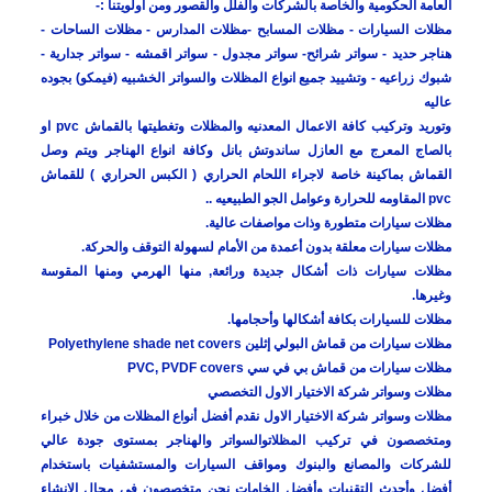
العامة الحكومية والخاصة بالشركات والفلل والقصور ومن اولويتنا :-
مظلات السيارات - مظلات المسابح -مظلات المدارس - مظلات
الساحات -
هناجر حديد - سواتر شرائح
- سواتر مجدول - سواتر اقمشه - سواتر جدارية -
شبوك زراعيه - وتشييد جميع انواع المظلات والسواتر الخشبيه (فيمكو) بجوده
عاليه
وتوريد وتركيب كافة الاعمال المعدنيه والمظلات وتغطيتها بالقماش pvc او
بالصاج المعرج مع العازل ساندوتش بانل وكافة انواع الهناجر ويتم وصل
القماش بماكينة خاصة لاجراء اللحام الحراري ( الكبس الحراري ) للقماش
pvc المقاومه للحرارة وعوامل الجو الطبيعيه ..
مظلات سيارات متطورة وذات مواصفات عالية.
مظلات سيارات معلقة بدون أعمدة من الأمام لسهولة التوقف والحركة.
مظلات سيارات ذات أشكال جديدة ورائعة, منها الهرمي ومنها المقوسة
وغيرها.
مظلات للسيارات بكافة أشكالها وأحجامها.
مظلات سيارات من قماش البولي إثلين Polyethylene shade net covers
مظلات سيارات من قماش بي في سي PVC, PVDF covers
مظلات وسواتر شركة الاختيار الاول التخصصي
مظلات وسواتر شركة الاختيار الاول نقدم أفضل أنواع المظلات من خلال خبراء
ومتخصصون في تركيب المظلاتوالسواتر والهناجر بمستوى جودة عالي
للشركات والمصانع والبنوك ومواقف السيارات والمستشفيات باستخدام
أفضل وأحدث التقنيات وأفضل الخامات نحن متخصصون في مجال الإنشاء