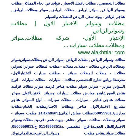
مظلات التخصصي , مظلات بافضل الاسعار , نتواجد في انحاء المملكة , مظلات
وسواتر الرياض , سواتر الرياض , مظلات الرياض , سواتر ومظلات الرياض ,
هناجر الرياض , بيوت شعر , الرياض للمظلات والسواتر
مظلات وسواتر الاختيار الاول | مظلات
وسواترالرياض
الإختيار الأول- شركة مظلات,سواتر
ومظلات,مظلات سيارات ...
www.alakhttiar.com
مظلات وسواتر الرياض , مظلات الرياض , سواتر الرياض ,مظلات,سواتر,سواتر
ومظلات الرياض, مظلات - مظلات, مظلات - مظلات المظلات -سواتر السواتر,
مظلات - مظلات المظلات سواتر - مظلات سيارات الاختيارالاول-
معرضناالرياض-شارع التخصصي, مظلات - سيارات - مظلات سيارات - انواع
السواتر, سواتر - سواتر, سواتر مظلات هناجر قرميد, سواتر مظلات قراميد
هناجربالصورشاهدو معارض مظلات سيارات وسواتر الاختيارالاول, سواتر
مضلات هناجر, هناجر - سيارات - مظلات سيارات - انواع السواتر, هناجر
مشاريع الاختيارالاول, هناجر ومظلات الاختيارمظلات الخيام-مظلات
مدارس0500559613مظلات قماش الماني(alakhttiar1), مظلات وسواتر -
سواتر ومظلات - مظلات - سواتر - هناهر - بيوت شعر - قرميد, مظلات وسواتر
الاختيار(الظل الحديث(-فرع التخصصي ت/0114996351 ج/0500559613,
مظلات,سواتر,هناجر,مظلات وسواتر,الرياض,جدة,الدمام,تبوك,