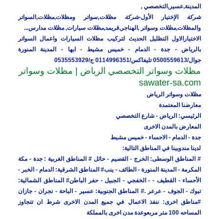
المدينة,عسير,التخصصي ,
شركة
الإختيار الأول-
شركة مظلات
,سواتر ومظلات,
مظلات
,السواتر
والمظلات,
مظلات
وسواتر ,الهناجر,قريمد,
مظلات
سيارات,
مظلات
مدارس...
الاختيارالاول التظليل الحديث لتركيب مظلات السيارات واعمال السواتر
بالرياض - جدة - الدمام - خميس مشيط - ابها - المدينة المنورة
جوال/0500559613 تليفاكس/0114996351 ج/0535553929
مظلات وسواتر التخصصي الرياض | مظلات وسواتر
sawater-sa.com
مظلات
وسواتر الرياض
معارضنا المعتمدة
الرئيسي: الرياض - شارع
التخصصي
المعارض بالمدن الاخرى
جدة - الدمام - الاحساء - خميس مشيط
لدينا مندوبينا في المناطق التالية:
# المناطق الوسطى: الخرج - القصيم - حائل
# المناطق الغربية : جدة - مكة
المكرمة - المدينة المنورة - الطائف - ينب# المناطق الشرقية: الدمام - الخبر -
الأحساء - القطيف - - الخفجي - الجبيل - حفر الباطن
# المناطق الشمالية:
تبوك - الجوف - عرعر .
# المناطق الجنوبية: عسير - الباحة - نجران - جازان
#مناطق اخرى: ننفذ الاعمال في جميع المدن الاخرى شرط ان تتجاوز
المساحه 100 متر مربع
وعدة مدن اخرى بالمملكة