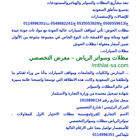
ننفذ مشآريع المظلات والسواتر والهناجروالمستودعات
بجميـع منآطق السعوديه
للإتصالات والإستفسارات
ج/0500559613 ج/0535553929 ج/0548682241 ت/0114996351
مظلات
الحوش: تأتي لمواقف السيارات عالية الجودة مع مواد ذات جودة جيدة
لقوة ومتانة ومع الاقمشة ذات النوع الخاص في مجموعة متنوعة من الألوان
ضمن أسعار معقولة /
مظلات
الحوش
مظلات السيارات...
مظلات وسواتر الرياض – معرض التخصصي
mthlat-sa.com/
... المدارس والكليات والجامعات ومواقف السيارات بدأنا من وراء ثقتكم بنا
وانطلقنا من السعودية وكانت هذه الانطلاقة التي توسعنا واصبحنا علامة مميزة
في عالم
المظلات والسواتر
شهادة تسجيل معتمدة من وزارة التجارة والاستثمار
سجل تجاري رقم 1010896134
المركز الرئيسي / شارع التخصصي
الاسم التجاري للفرع/مؤسسة مظلات الاختيار الاول للمقاولات -
سواترالرياض-مظلات وسواترالتخصصي
للأستفسار تواصل معنا على الارقام التالية
تليفاكس 0114996351