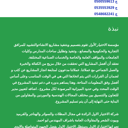
ج 0500559613
ج 0535553929
ج 0548682241
نبذة
مؤسسة الاختيار الأول
تقوم بتصميم وبتنفيذ مشاريع الانشاءوالتشييد للمرافق
التجارية والحكومية والمصانع ، وتنفيذ وتظليل ساحات المدارس وكليات
الجامعات والمواقف العامة والخاصة والخدمات الصناعية المختلفة.
نعتقد أن أفضل المشاريع التي تحققت من خلال مزيج من الكفائة والخبرة
والعمل الجماعي مع عملائنا. عملائنا مدعوون لمتابعة انجاز المشاريع عن كثب و
لضمان أن القرارات التي يتم اتخاذها التي هي في الوقت المناسب وعلى أساس
أفضل وفق المعلومات المتاحة. وهذا يساهم بدوره في دعم تنفيذ المشروع في
الوقت المحدد وفي حدود الميزانية المرصودة لكل مشروع ، اضافه لتعيين مدير
للتعاون والتنسيق بين مختلف المجالات الهندسية والموردين والمقاولين من
البداية حتى النهاية إلى أن يتم تسليم المشروع.
شركة الاختيار الاول الرائدة في مجال المظلات والسواتر والهناجر والقرميد
وبيوت الشعر والمقاولات العامة باشراف المهندس ابو احمد.
نعم انها اختيارك الاول وستظل الاختيار الاول بفضل الجهود المتواصلة والايدي