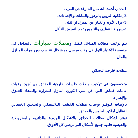
1-حجب أشعة الشمس الحارقة فى الصيف.
2-إمكانية التزيين بالزهور والنباتات و الإضاءات.
3-عزل الأتربة والغبار عن المنزل او الفلة.
4-سهولة التنظيف والتلميع وعدم التعرض للتأكل.
مظلات سيارات
يتم تركيب مظلات المداخل للفلل و
بالمداخل فى
مؤسسة الأختيار الاول فى وقت قياسي و بأشكال تتناسب مع واجهات المنازل
والفلل.
مظلات خارجية للحدائق
متخصصون فى تركيب مظلات جلسات خارجية للحدائق من أجود نوعيات
خامات قماش البي في سي الكوري العازل للحرارة والمضاد للتمزق
والإهتراء.
بالإضافة لتوفير نوعيات مظلات الخشب البلاستيكي والحديدي الخشابي
لتظليل أماكن الجلوس بالحدائق.
نوفر أشكال مظلات الحدائق بالأشكال الهرمية والدائرية والمخروطية
والقوسية فلدينا جميع الأشكال التى ترضي كل الأذواق.