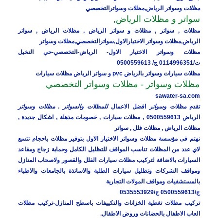
مظلات
وسواتر الرياض,مظلات وسواترالتخصصي
سواتر و مظلات الرياض,
مظلات , سواتر , مظلات و سواتر الرياض , مظلات الرياض , سواتر
الرياض,مظلات وسواتر الاختيارالاول,سواترالتخصصي,مظلات وسواتر
مظلات وسواتر الاختيار الاول- الرياض-التخصصي-حي النخيل
ت/0114996351 ج/ 0500559613
مظلات سيارات وسواتر بالرياض
pvc و
سواتر
الرياض
مظلات سيارات
مظلات وسواتر - مظلات وسواتر التخصصي
sawater-sa.com
تقدم
مظلات وسواتر
افضل الاعمال
للمظلات والسواتر
.
مظلات وسواتر
الرياض 0500559613 , مظلات سيارات , خصومات مذهلة , اشكال جديدة ,
مظلات الرياض , مظلات فلل , سواتر
نهتم فى مؤسسة مظلات وسواتر الاختيار الاول بتوفير مظلات باحجام تتسع
لاي عدد من المظلات تناسب المواقف للتظليل الكامل وحماية زجاج ومقاعد
السيارات بالاضافة لتركيب مظلات سيارات الفلل والقصور ولاصحاب المنازل
ومواقف الشركات وتظليل سيارات الطلبة والاساتذة بالجامعات والاطباء
بالمستشفيات ومواقف المولات التجارية
ج/0500559613 ج/0535553929
تركيب مظلات تغطية الخزانات والتكييفات باسطح المنازل-تركيب مظلات
العاب الاطفال بالحضانات وروض الاطفال.