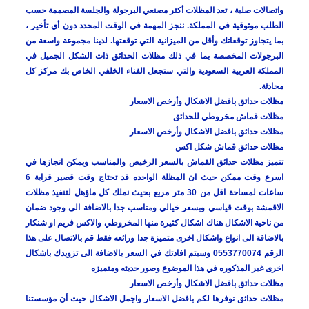
واتصالات صلبة ، تعد المظلات أكثر مصنعي البرجولة والجلسة المصممة حسب
الطلب موثوقية في المملكة. ننجز المهمة في الوقت المحدد دون أي تأخير ،
بما يتجاوز توقعاتك وأقل من الميزانية التي توقعتها. لدينا مجموعة واسعة من
البرجولات المخصصة بما في ذلك مظلات الحدائق ذات الشكل الجميل في
المملكة العربية السعودية والتي ستجعل الفناء الخلفي الخاص بك مركز كل
محادثة.
مظلات حدائق بافضل الاشكال وأرخص الاسعار
مظلات قماش مخروطي للحدائق
مظلات حدائق بافضل الاشكال وأرخص الاسعار
مظلات حدائق قماش شكل اكس
تتميز مظلات حدائق القماش بالسعر الرخيص والمناسب ويمكن انجازها في
اسرع وقت ممكن حيث ان المظلة الواحده قد تحتاج وقت قصير قرابة 6
ساعات لمساحة اقل من 30 متر مربع بحيث نملك كل ماؤهل لتنفيذ مظلات
الاقمشة بوقت قياسي وبسعر خيالي ومناسب جدا بالاضافة الى وجود ضمان
من ناحية الاشكال هناك اشكال كثيرة منها المخروطي والاكس فريم او شنكار
بالاضافة الى انواع واشكال اخرى متميزة جدا ورائعه فقط قم بالاتصال على هذا
الرقم 0553770074 وسيتم افادتك في السعر بالاضافة الى تزويدك باشكال
اخرى غير المذكوره في هذا الموضوع وصور حديثه ومتميزه
مظلات حدائق بافضل الاشكال وأرخص الاسعار
مظلات حدائق نوفرها لكم بافضل الاسعار واجمل الاشكال حيث أن مؤسستنا