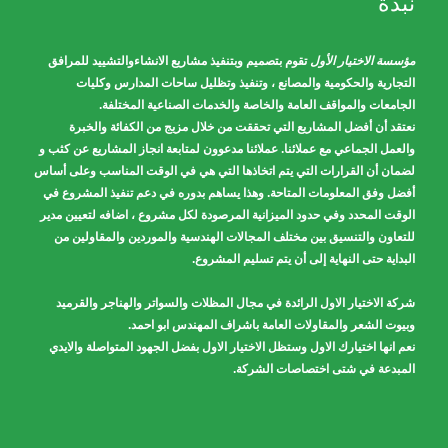
نبذة
مؤسسة الاختيار الأول
تقوم بتصميم وبتنفيذ مشاريع الانشاءوالتشييد للمرافق
التجارية والحكومية والمصانع ، وتنفيذ وتظليل ساحات المدارس وكليات
الجامعات والمواقف العامة والخاصة والخدمات الصناعية المختلفة.
نعتقد أن أفضل المشاريع التي تحققت من خلال مزيج من الكفائة والخبرة
والعمل الجماعي مع عملائنا. عملائنا مدعوون لمتابعة انجاز المشاريع عن كثب و
لضمان أن القرارات التي يتم اتخاذها التي هي في الوقت المناسب وعلى أساس
أفضل وفق المعلومات المتاحة. وهذا يساهم بدوره في دعم تنفيذ المشروع في
الوقت المحدد وفي حدود الميزانية المرصودة لكل مشروع ، اضافه لتعيين مدير
للتعاون والتنسيق بين مختلف المجالات الهندسية والموردين والمقاولين من
البداية حتى النهاية إلى أن يتم تسليم المشروع.
شركة الاختيار الاول الرائدة في مجال المظلات والسواتر والهناجر والقرميد
وبيوت الشعر والمقاولات العامة باشراف المهندس ابو احمد.
نعم انها اختيارك الاول وستظل الاختيار الاول بفضل الجهود المتواصلة والايدي
المبدعة في شتى اختصاصات الشركة.