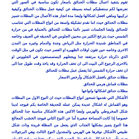
تقوم بتنفيذ اعمال مظلات الحدائق باسعار تكون مناسبة في الصور التي
نعرضها لكم سنعطيكم لمحه بسيطه عن كيفية عمل مظلات الحدائق وكيفية
تركيبها وماهي افضل اشكالها وايضا مدة انجاز هذه الأعمال من المظلات تتميز
مظلات الحدائق حيث اننا نقدم تشكيلة واسعة من انواع المظلات التي تتناسب
للحدائق وايضا الجلسات تتميز دائما مظلات للحدائق بالحماية في من حرارة
الشمس حيث ينزعج الكثير من محبين الجلوس في الحديقه في الصيف وخاصه
في المناطق شديدة الحرارة مثل الرياض وجدة والدمام وغيره من المدن
الاخرى وخاصه حين تقون اوقات الظهيره او العصر حيث تكون في مثل الوقت
الذي ذكرناه حرارة مرتفعه جدا ويجعلهم لايستمستعون في الجلووس او
بالاحرى الرجوع الى البيت الى ان تخف الحرارة وقد ياخذ وقت طويل جدا الى
ان تخف حرارة الشمس لذا يفضل عمل مظلات للحدائق
مظلات حدائق بافضل الاشكال وأرخص الاسعار
مظلات قماش هرمي للحدائق
مظلات حدائق اشكالها وانواعها
الأشكال التي نقدمها تتمحور انواع المظلات حيث ان النوع الاول من المظلات
وهو القماش له اشكال عديدة يمكن عمله للحديقة الخاصة بكم فيوجد لدينا
شكل المخروطي والهرمي وايضا الاكس هذه الاشكال مناسبة جدا للحدائق
خصوصا إذا كانت المساحة صغيرة أما عن النوع الثاني فيوجد الخشب المعالج
هذا النوع يتميز بشكلها الجذاب الذي يجعل من المظلة فريدة وذات شكل
طبيعي الأشكال نوفرها هي الهرمي والمجدول النوع الثالث وهي البرجولات
حيث تأتي لها اشكال وانواع مثل الحديد الذي يمكن تغطيته بمادة لكسان