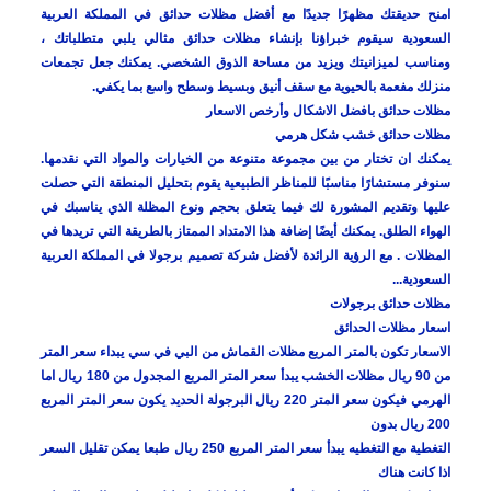
امنح حديقتك مظهرًا جديدًا مع أفضل مظلات حدائق في المملكة العربية
السعودية سيقوم خبراؤنا بإنشاء مظلات حدائق مثالي يلبي متطلباتك ،
ومناسب لميزانيتك ويزيد من مساحة الذوق الشخصي. يمكنك جعل تجمعات
منزلك مفعمة بالحيوية مع سقف أنيق وبسيط وسطح واسع بما يكفي.
مظلات حدائق بافضل الاشكال وأرخص الاسعار
مظلات حدائق خشب شكل هرمي
يمكنك ان تختار من بين مجموعة متنوعة من الخيارات والمواد التي نقدمها.
سنوفر مستشارًا مناسبًا للمناظر الطبيعية يقوم بتحليل المنطقة التي حصلت
عليها وتقديم المشورة لك فيما يتعلق بحجم ونوع المظلة الذي يناسبك في
الهواء الطلق. يمكنك أيضًا إضافة هذا الامتداد الممتاز بالطريقة التي تريدها في
المظلات . مع الرؤية الرائدة لأفضل شركة تصميم برجولا في المملكة العربية
السعودية...
مظلات حدائق برجولات
اسعار مظلات الحدائق
الاسعار تكون بالمتر المربع مظلات القماش من البي في سي يبداء سعر المتر
من 90 ريال مظلات الخشب يبدأ سعر المتر المربع المجدول من 180 ريال اما
الهرمي فيكون سعر المتر 220 ريال البرجولة الحديد يكون سعر المتر المربع
200 ريال بدون
التغطية مع التغطيه يبدأ سعر المتر المربع 250 ريال طبعا يمكن تقليل السعر
اذا كانت هناك