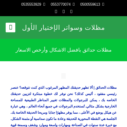
0535553929
0553770074
0500559613
مظلات وسواتر الإختيار الأول
مظلات حدائق بافضل الاشكال وأرخص الاسعار
مظلات الحدائق | ألا تظهر حديقتك المظهر المرغوب الذي كنت تتوقعه؟ عنصر
رئيسي مفقود ، أليس كذلك؟ نحن نوفر لك خطوة مبتكرة لتزيين حديقتك
الخاصه بك ، يمكن للبرجولات والمظلات تغيير المناظر الطبيعية للمساحة
الخارجية بشكل مثالي. تُستخدم البرجولات في جميع أنحاء العالم ، وهي عبارة
عن هيكل يوضع في الأعلى ، مما يوفر مظهرًا جذابا ومريحا الحديقة الخاصة بك.
الجلسة هي النقطة المحورية للحديقة وعادة ما تكون سداسية أو مثمنة الشكل.
مع خبرة عدة سنوات في الصناعة ومهارات واسعة وموارد وشغف وسمعة قوية