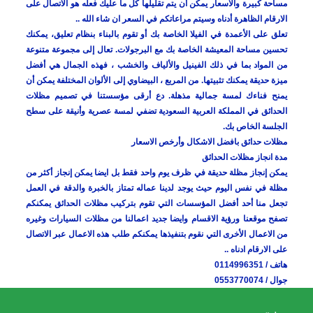
مساحة كبيرة والاسعار يمكن أن يتم تقليلها كل ما عليك فعله هو الاتصال على
الارقام الظاهرة أدناه وسيتم مراعاتكم في السعر ان شاء الله ..
تعلق على الأعمدة في الفيلا الخاصة بك أو تقوم بالبناء بنظام تعليق، يمكنك
تحسين مساحة المعيشة الخاصة بك مع البرجولات. تعال إلى مجموعة متنوعة
من المواد بما في ذلك الفينيل والألياف والخشب ، فهذه الجمال هي أفضل
ميزة حديقة يمكنك تثبيتها. من المربع ، البيضاوي إلى الألوان المختلفة يمكن أن
يمنح فناءك لمسة جمالية مذهلة. دع أرقى مؤسستنا في تصميم مظلات
الحدائق في المملكة العربية السعودية تضفي لمسة عصرية وأنيقة على سطح
الجلسة الخاص بك.
مظلات حدائق بافضل الاشكال وأرخص الاسعار
مدة انجاز مظلات الحدائق
يمكن إنجاز مظلة حديقة في ظرف يوم واحد فقط بل ايضا يمكن إنجاز أكثر من
مظلة في نفس اليوم حيث يوجد لدينا عماله تمتاز بالخبرة والدقة في العمل
تجعل منا أحد أفضل المؤسسات التي تقوم بتركيب مظلات الحدائق يمكنكم
تصفح موقعنا ورؤية الاقسام وايضا جديد اعمالنا من مظلات السيارات وغيره
من الاعمال الأخرى التي نقوم بتنفيذها يمكنكم طلب هذه الاعمال عبر الاتصال
على الارقام ادناه ..
هاتف / 0114996351
جوال / 0553770074